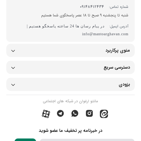
شماره تماس:
09148412434
شنبه تا پنجشنبه 9 صبح تا 18 عصر پاسخگوی شما هستیم
آدرس ایمیل:
در پیام رسان ها 24 ساعته پاسخگو هستیم |
info@mantoarghavan.com
منوی پرکاربرد
دسترسی سریع
بزودی
مانتو ارغوان در شبکه های اجتماعی
در خبرنامه پر تخفیف ما عضو شوید