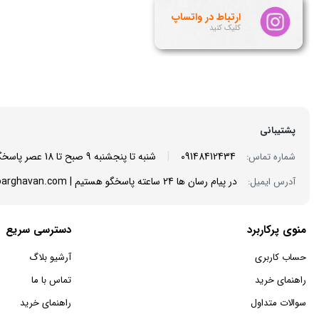
ارتباط در واتساپ
کلیک کنید
پشتیبانی
|
09148412434
شنبه تا پنجشنبه 9 صبح تا 18 عصر پاسخگوی شما هستیم
شماره تماس:
در پیام رسان ها 24 ساعته پاسخگو هستیم | info@mantoarghavan.com
آدرس ایمیل:
منوی پرکاربرد
دسترسی سریع
حساب کاربری
آرشیو بلاگ
راهنمای خرید
تماس با ما
سوالات متداول
راهنمای خرید