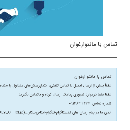
تماس با مانتوارغوان
تماس با مانتو ارغوان
لطفاً پیش از ارسال ایمیل یا تماس تلفنی، ابتداپرسش‌‌های متداول را م
لطفا فقط درموارد ضروری پیامک ارسال کرده و یاتماس بگیرید
شماره تماس: 09148412434
ایدی ما در پیام رسان های اینستاگرام-تلگرام-ایتا-روبیکاو...(@TURKEYI_OFFICE)میباشد.