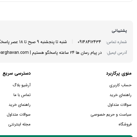
پشتیبانی
|
09148412434
شنبه تا پنجشنبه 9 صبح تا 18 عصر پاسخگوی شما هستیم
شماره تماس:
در پیام رسان ها 24 ساعته پاسخگو هستیم | info@mantoarghavan.com
آدرس ایمیل:
منوی پرکاربرد
دسترسی سریع
حساب کاربری
آرشیو بلاگ
راهنمای خرید
تماس با ما
سوالات متداول
راهنمای خرید
سیاست و حریم خصوصی
سوالات متداول
فروشگاه
مجله اینترنتی