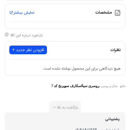
📌 قواره 140
مشخصات
نمایش بیشتر
بازخورد درباره این کالا
نظرات
افزودن نظر جدید +
هیچ دیدگاهی برای این محصول نوشته نشده است.
خانه
شال و روسری
روسری سیااسکارف سوپرنخ کد 7
بازگشت به بالا
پشتیبانی
شماره تماس:
09148412434