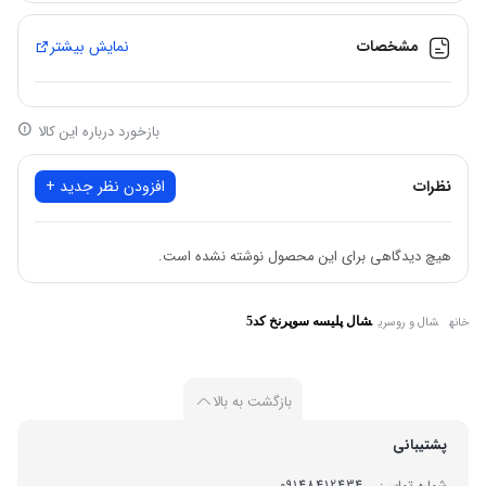
📌 ارسال به سراسر ایران رایگان است
مشخصات
نمایش بیشتر
بازخورد درباره این کالا
نظرات
افزودن نظر جدید +
هیچ دیدگاهی برای این محصول نوشته نشده است.
خانه
شال و روسری
شال پلیسه سوپرنخ کد5
بازگشت به بالا
پشتیبانی
شماره تماس:
09148412434