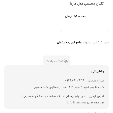
کفتان مجلسی مدل ماریا
۱,۲۰۰,۰۰۰
تومان
خانه
کالکشن پیشنهادی
مانتو اسپرت ارغوان
بازگشت به بالا
پشتیبانی
شماره تماس:
09148412434
شنبه تا پنجشنبه 9 صبح تا 18 عصر پاسخگوی شما هستیم
آدرس ایمیل:
در پیام رسان ها 24 ساعته پاسخگو هستیم |
info@mantoarghavan.com