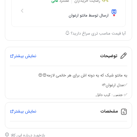
96%
رضایت خریداران
عملکرد
عالی
ارسال توسط مانتو ارغوان
آیا قیمت مناسب تری سراغ دارید؟
توضیحات
نمایش بیشتر
یه مانتو شیک که یه دونه اش برای هر خانمی لازمه😍😍
✅مدل ارغوان🌱
✅ جنس : کرپ دابل
✅ سایزبندی سه سایز از 38 تا 50
مشخصات
نمایش بیشتر
✅سایز ۱ : ۳۸ تا ۴۲
✅سایز ۲ : ۴۴ ۴۶
✅سایز ۳ : ۴۸ ۵۰
بازخورد درباره این کالا