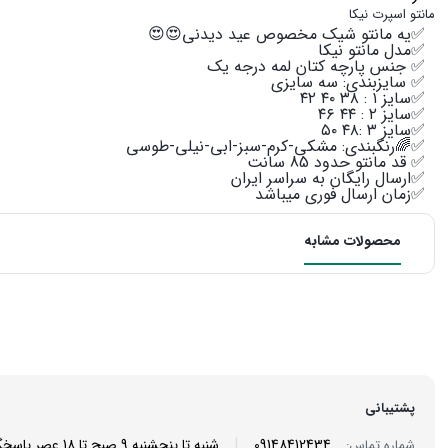
مانتو اسپرت نیکا
✅یه مانتو شیک مخصوص عید دیدنی😍😍
✅مدل مانتو نیکا
✅ جنس پارچه کتان لمه درجه یک
✅ سایزبندی: سه سایزی
✅سایز ۱ : ۳۸ ۴۰ ۴۲
✅سایز ۲ : ۴۴ ۴۶
✅سایز ۳ :۴۸ ۵۰
✅🌈رنگبندی: مشکی-کرم-سبز-ابی-نیلی-طوسی
✅ قد مانتو حدود 85 سانت
✅ارسال رایگان به سراسر ایران
✅زمان ارسال فوری میباشد
محصولات مشابه
پشتیبانی
|
09148412434
شنبه تا پنجشنبه 9 صبح تا 18 عصر پاسخگوی شما هستیم
شماره تماس: