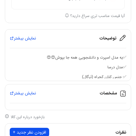
آیا قیمت مناسب تری سراغ دارید؟
توضیحات
نمایش بیشتر
✅یه مدل اسپرت و دانشجویی همه جا بپوش😍😍
✅مدل درسا
✅ جنس کتان کجراه (ترگال)
✅ سایزبندی
مشخصات
نمایش بیشتر
✅سایز ۱ : ۳۸ ۴۰ ۴۲
✅سایز ۲ : ۴۴ ۴۶
✅سایز ۳ :۴۸ ۵۰
بازخورد درباره این کالا
✅🌈رنگبندی طبق ژورنال
نظرات
افزودن نظر جدید +
✅ قد مانتو حدود 100 سانت