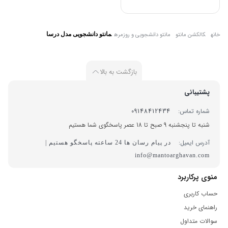
خانه
کالکشن مانتو
مانتو دانشجویی و روزمره
مانتو دانشجویی مدل درسا
بازگشت به بالا
پشتیبانی
شماره تماس:
09148412434
شنبه تا پنجشنبه 9 صبح تا 18 عصر پاسخگوی شما هستیم
آدرس ایمیل:
در پیام رسان ها 24 ساعته پاسخگو هستیم |
info@mantoarghavan.com
منوی پرکاربرد
حساب کاربری
راهنمای خرید
سوالات متداول