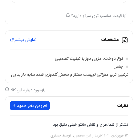
آیا قیمت مناسب تری سراغ دارید؟
مشخصات
نمایش بیشتر
نوع دوخت:
مزون دوز با کیفیت تضمینی
جنس:
ترکیبی کرپ مازراتی تویست ممتاز و مخمل گلدوزی شده سایه دار بدون
ریزش
بازخورد درباره این کالا
قدکار:
۱۰۰ (قابل سفارش با قد دلخواه با افزایش هزینه)
ویژگی:
پشت و جلوی مانتو طرح گل خورده
نظرات
افزودن نظر جدید +
سایزبندی:
۳6 تا ۴۶ (قابل سفارش تا سایز ۷۰ با افزایش هزینه)
رنگبندی:
کاربنی سورمابی؛ مشکی؛ قرمز کلاسیک؛ یاسی
مدل آستین:
لب آستین و مغزی گلها نگین کاری شده (بدون ریزش)
تشکر از شما،طرح و نقش مانتو خیلی دقیق بود
وضعیت لایی:
جلوی مانتو لایی کوبی شده
13 فروردین, 1404
خریدار این محصول
توسط جعفری