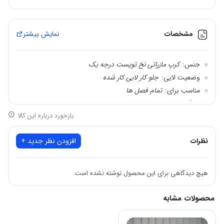
مشخصات
نمایش بیشتر
جنس:
کرپ مازراتی نخ تویست درجه یک
وضعیت لایی:
جلو کار لایی کار شده
مناسب برای:
تمام فصل ها
ویژگی:
کیفیت پارچه ،دوخت و تنخور عالی
بازخورد درباره این کالا
رنگبندی:
7 رنگ مطابق ژورنال
سایزبندی:
دو سایز قابل استفاده برای 36 تا 56
نظرات
افزودن نظر جدید +
اندازه های کار:
قد آستین از یقه 63 / دور سینه سایز یک 116 سایز دو 128
قد کار:
قد سایز یک 80 / سایز دو 84
هیچ دیدگاهی برای این محصول نوشته نشده است.
مشخصه:
یه مانتو کارشده خوشگل و دلبر که روی کار گلدوزی شده
محصولات مشابه