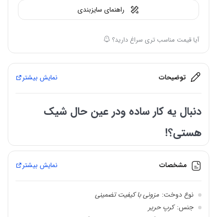
راهنمای سایزبندی
آیا قیمت مناسب تری سراغ دارید؟
توضیحات
نمایش بیشتر
دنبال یه کار ساده ودر عین حال شیک
هستی؟!
شومیز مزون دوز مدل لیلی که اخیرا در
مانتو ارغوان
موجود کردیم یه مدل
مشخصات
نمایش بیشتر
همه پسند هست چون به لحاظ طراحی و انتخاب پارچه بسیاااار شیک
وساده هست!
نوع دوخت:
مزونی با کیفیت تضمینی
این شومیز کاملا مجلسی هست که رنگبندی بسیار پرطرفداری رو به
جنس:
کرپ حریر
خودش اختصاص داده