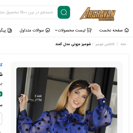
صفحه نخست
لیست محصولات
سوالات متداول
پیگ
/
/
شومیز مزونی مدل کمند
خانه
کالکشن شومیز
کا
شو
بر
سا