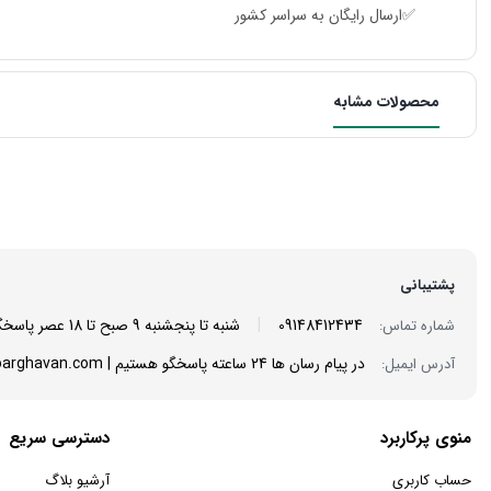
✅ارسال رایگان به سراسر کشور
محصولات مشابه
پشتیبانی
|
09148412434
شنبه تا پنجشنبه 9 صبح تا 18 عصر پاسخگوی شما هستیم
شماره تماس:
در پیام رسان ها 24 ساعته پاسخگو هستیم | info@mantoarghavan.com
آدرس ایمیل:
منوی پرکاربرد
دسترسی سریع
حساب کاربری
آرشیو بلاگ