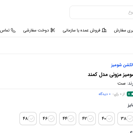
یری سفارش
فروش عمده یا سازمانی
دوخت سفارشی
تماس ب
لکشن شومیز
میز مزونی مدل کمند
ند:
ست
0
از 0 رای
0
دیدگاه
یز
۴۸
۴۶
۴۴
۴۲
۴۰
۳۸