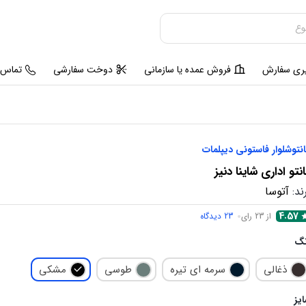
یری سفارش
فروش عمده یا سازمانی
دوخت سفارشی
تماس ب
نتوشلوار فاستونی دیپلمات
نتو اداری شاینا دنیز
ند:
آتوسا
4.57
از 23 رای
23
دیدگاه
نگ
ذغالی
سرمه ای تیره
طوسی
مشکی
یز