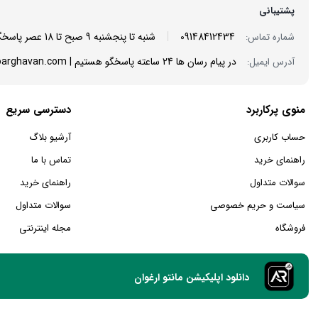
پشتیبانی
|
09148412434
شنبه تا پنجشنبه 9 صبح تا 18 عصر پاسخگوی شما هستیم
شماره تماس:
در پیام رسان ها 24 ساعته پاسخگو هستیم | info@mantoarghavan.com
آدرس ایمیل:
منوی پرکاربرد
دسترسی سریع
حساب کاربری
آرشیو بلاگ
راهنمای خرید
تماس با ما
سوالات متداول
راهنمای خرید
سیاست و حریم خصوصی
سوالات متداول
فروشگاه
مجله اینترنتی
دانلود اپلیکیشن مانتو ارغوان