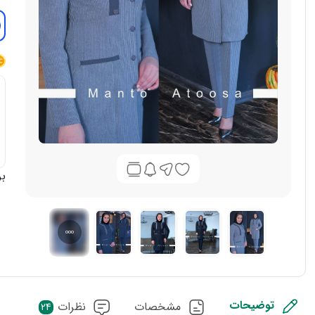
بر
توضیحات
مشخصات
نظرات
24