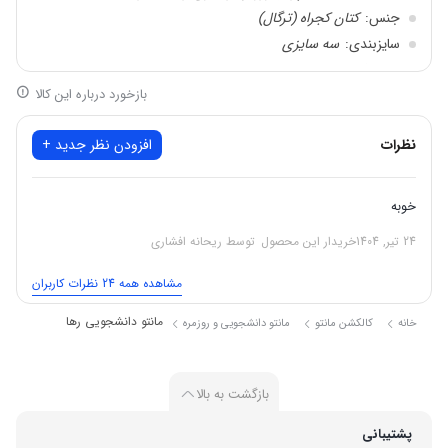
جنس:
کتان کجراه (ترگال)
سایزبندی:
سه سایزی
سایز یک مناسب:
36 تا 42
بازخورد درباره این کالا
سایز دو مناسب:
44 و 46
سایز سه مناسب:
48 و 50
نظرات
افزودن نظر جدید +
رنگبندی:
مشکی و زرشکی
قدمانتو:
100 سانت
زمان ارسال:
فوری و رایگان است
خوبه
راهنمای سایز:
دارد
24 تیر, 1404
خریدار این محصول
توسط ریحانه افشاری
نوع جیب:
همگی کاربردی هستند
مشاهده همه 24 نظرات کاربران
مانتو دانشجویی رها
خانه
کالکشن مانتو
مانتو دانشجویی و روزمره
بازگشت به بالا
پشتیبانی