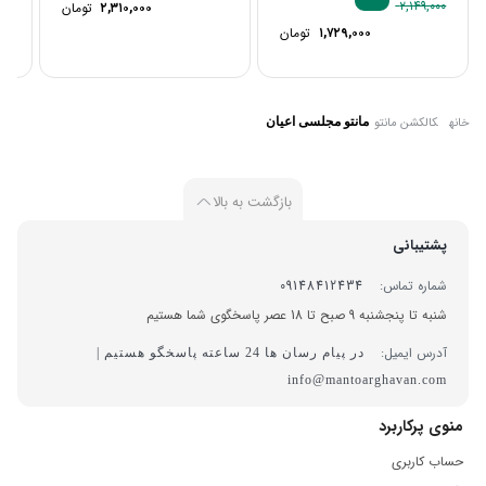
۲,۱۴۹,۰۰۰
۲,۳۱۰,۰۰۰
تومان
۱,۷۲۹,۰۰۰
تومان
خانه
کالکشن مانتو
مانتو مجلسی اعیان
بازگشت به بالا
پشتیبانی
شماره تماس:
09148412434
شنبه تا پنجشنبه 9 صبح تا 18 عصر پاسخگوی شما هستیم
آدرس ایمیل:
در پیام رسان ها 24 ساعته پاسخگو هستیم |
info@mantoarghavan.com
منوی پرکاربرد
حساب کاربری