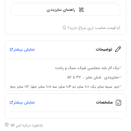
راهنمای سایزبندی
آیا قیمت مناسب تری سراغ دارید؟
توضیحات
نمایش بیشتر
✅️یک کار بلند مجلسی شیک، سبک و راحت
✅️سایزبندی : شش سایز ، 36 تا 52
✅️دور سینه سایز یک 100 سایز دو 104 سایز سه 108 سایز چهار 112 سایز پنج
116 سایز شش 122
مشخصات
نمایش بیشتر
✅️قد کار 108
✅️قد آستین از یقه کار 68 از سرشونه 57
✅️لطفا اندازه‌ ها رو دقيق مطالعه کنید
بازخورد درباره این کالا