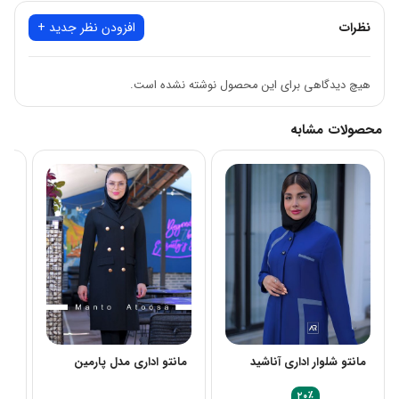
✅️رنگبندی: تک رنگ
نظرات
افزودن نظر جدید +
✅️ارسال فوریییییییییی
✅️جنس : شانتون درجه یک خرجکار بیزو
هیچ دیدگاهی برای این محصول نوشته نشده است.
✅️کیفیت کار ، پارچه و دوخت بسیار بالا
✅️ارسال ب سراسر کشور رایگان است
محصولات مشابه
✅️پست ، تیپاکس و پیک فقط تهران
مانتو شلوار اداری آناشید
مانتو اداری مدل پارمین
ما
٪
۲۰