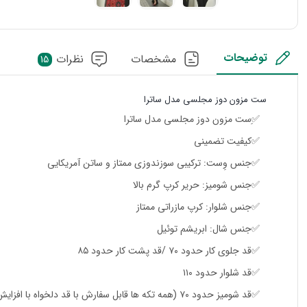
توضیحات
مشخصات
نظرات
15
ست مزون دوز مجلسی مدل ساترا
✅ِست مزون دوز مجلسی مدل ساترا
✅کیفیت تضمینی
✅جنس وِست: ترکیبی سوزندوزی ممتاز و ساتن آمریکایی
✅جنس شومیز: حریر کرپ گرم بالا
✅جنس شلوار: کرپ مازراتی ممتاز
✅جنس شال: ابریشم توئیل
✅قد جلوی کار حدود ۷۰ /قد پشت کار حدود ۸۵
✅قد شلوار حدود ۱۱۰
✅قد شومیز حدود ۷۰ (همه تکه ها قابل سفارش با قد دلخواه با افزایش هزینه)