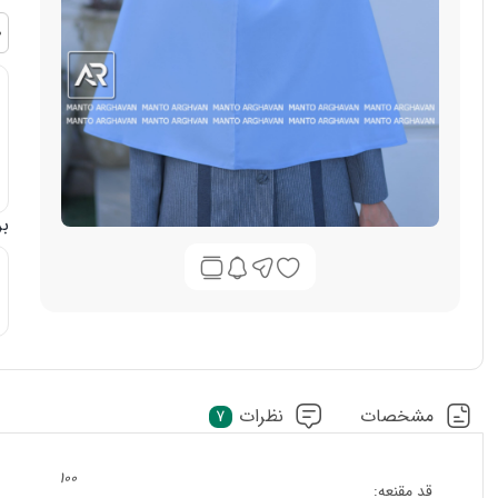
بر
مشخصات
نظرات
7
100
قد مقنعه: