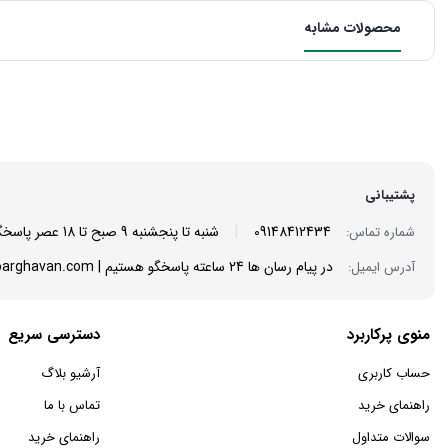
محصولات مشابه
پشتیبانی
|
09148412434
شنبه تا پنجشنبه 9 صبح تا 18 عصر پاسخگوی شما هستیم
شماره تماس:
در پیام رسان ها 24 ساعته پاسخگو هستیم | info@mantoarghavan.com
آدرس ایمیل:
منوی پرکاربرد
دسترسی سریع
حساب کاربری
آرشیو بلاگ
راهنمای خرید
تماس با ما
سوالات متداول
راهنمای خرید