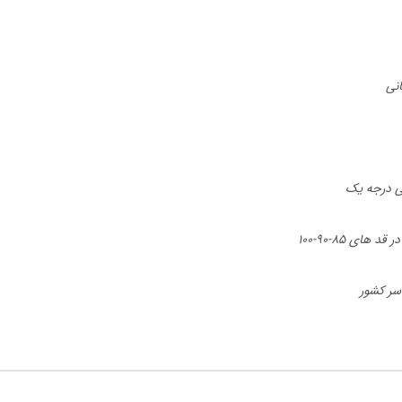
نی
نی درجه یک
 های 85-90-100
اسر کشور