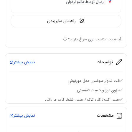
ارسال توسط مانتو ارغوان
راهنمای سایزبندی
آیا قیمت مناسب تری سراغ دارید؟
توضیحات
نمایش بیشتر
✅کت شلوار مجلسی مدل مهرنوش
✅مزون دوز و کیفیت تضمینی
✅جنس کت ژاکارد ترک / جنس شلوار کرپ مازراتی
✅کت تک رنگ /شلوار قابل سفارش در ۲ رنگ سفید و سرخابی
مشخصات
نمایش بیشتر
✅کت دکمه دارد / کمر شلوار دکمه و زیپ دارد
✅جلوی کت برای ایستایی بهتر لایی کار شده