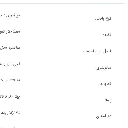
نخ اکریل درج
نوع بافت:
اصلاً مثل کار
نکته:
مناسب فصل پا
فصل مورد استفاده:
فری‌سایز (مناسب ۳۸ ت
سایزبندی:
قد ۱۲۵ سانت
قد پانچ:
پهنا ۶۲( تا۱۲۴ )
پهنا:
۴۸-ازکنار یقه ۷۲
قد آستین: