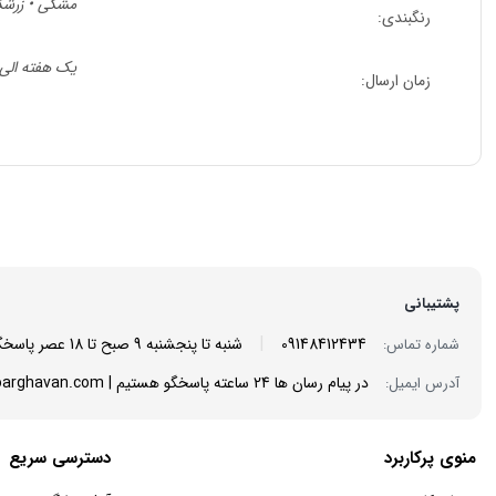
مشکی • زرشکی
رنگبندی:
یک هفته الی 
زمان ارسال:
پشتیبانی
|
09148412434
شنبه تا پنجشنبه 9 صبح تا 18 عصر پاسخگوی شما هستیم
شماره تماس:
در پیام رسان ها 24 ساعته پاسخگو هستیم | info@mantoarghavan.com
آدرس ایمیل:
منوی پرکاربرد
دسترسی سریع