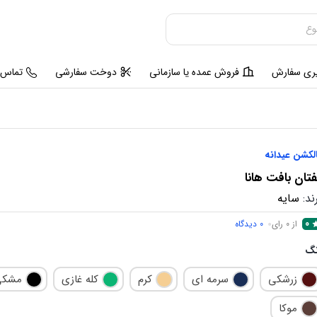
یری سفارش
فروش عمده یا سازمانی
دوخت سفارشی
تماس ب
لکشن عیدانه
تان بافت هانا
ند:
سایه
0
از 0 رای
0
دیدگاه
نگ
زرشکی
سرمه ای
کرم
کله غازی
مشکی
موکا