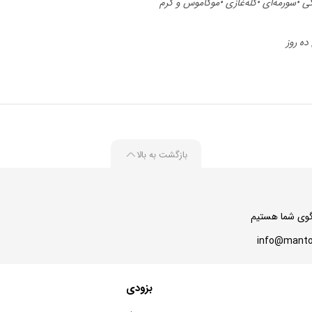
 •سورمه‌ای •کله‌غازی •موکاموس و کرم
ده روز
بازگشت به بالا
بزودی